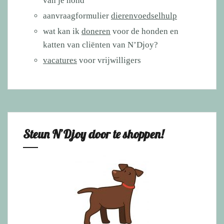
van je hond
aanvraagformulier
dierenvoedselhulp
wat kan ik
doneren
voor de honden en
katten van cliënten van N’Djoy?
vacatures
voor vrijwilligers
Steun N’Djoy door te shoppen!