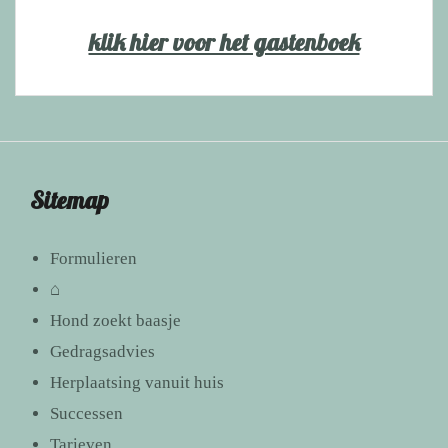
klik hier voor het gastenboek
Sitemap
Formulieren
⌂
Hond zoekt baasje
Gedragsadvies
Herplaatsing vanuit huis
Successen
Tarieven