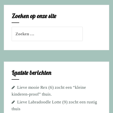
heeft
een
Zoeken op onze site
thuis!
Zoeken
naar:
Laatste berichten
Lieve mooie Rex (6) zocht een “kleine
kinderen-proof” thuis.
Lieve Labradoodle Lotte (9) zocht een rustig
thuis