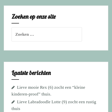
Tommy
(6)
Zoeken op onze site
heeft
zijn
gouden
Zoeken
mand
naar:
gevonden!
Laatste berichten
Lieve mooie Rex (6) zocht een “kleine
kinderen-proof” thuis.
Lieve Labradoodle Lotte (9) zocht een rustig
thuis