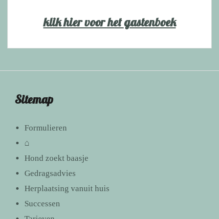
klik hier voor het gastenboek
Sitemap
Formulieren
⌂
Hond zoekt baasje
Gedragsadvies
Herplaatsing vanuit huis
Successen
Tarieven