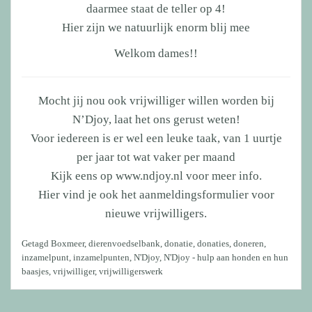
daarmee staat de teller op 4!
Hier zijn we natuurlijk enorm blij mee
Welkom dames!!
Mocht jij nou ook vrijwilliger willen worden bij
N’Djoy, laat het ons gerust weten!
Voor iedereen is er wel een leuke taak, van 1 uurtje
per jaar tot wat vaker per maand
Kijk eens op
www.ndjoy.nl
voor meer info.
Hier vind je ook het aanmeldingsformulier voor
nieuwe vrijwilligers.
Getagd
Boxmeer
,
dierenvoedselbank
,
donatie
,
donaties
,
doneren
,
inzamelpunt
,
inzamelpunten
,
N'Djoy
,
N'Djoy - hulp aan honden en hun
baasjes
,
vrijwilliger
,
vrijwilligerswerk