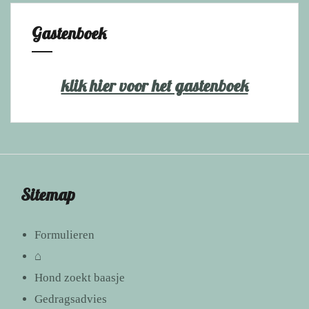
Gastenboek
klik hier voor het gastenboek
Sitemap
Formulieren
⌂
Hond zoekt baasje
Gedragsadvies