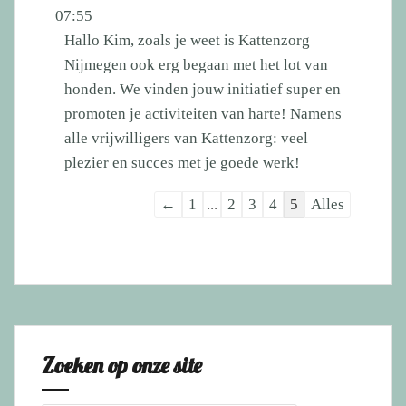
metabox.
07:55
Hallo Kim, zoals je weet is Kattenzorg
Nijmegen ook erg begaan met het lot van
honden. We vinden jouw initiatief super en
promoten je activiteiten van harte! Namens
alle vrijwilligers van Kattenzorg: veel
plezier en succes met je goede werk!
Navigatie
←
1
...
2
3
4
5
Alles
door
de
gastenboek-
lijst
Zoeken op onze site