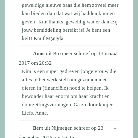
geweldige nieuwe baas die hem zoveel meer
kan bieden dan dat wat wij hadden kunnen
geven! Kim thanks, geweldig wat er dankzij
jouw bemiddeling bereikt is! Je bent een
kei!! Knuf M@gda
Wissel
...
Anne
uit
Boxmeer
schreef op
13 maart
deze
2017
om
20:32
metabox.
Kim is een super gedreven jonge vrouw die
alles in het werk stelt om gezinnen met
dieren in (financiële) nood te helpen. Ik
bewonder haar enorm om haar kracht en
doorzettingsvermogen. Ga zo door kanjer.
Liefs, Anne.
Wissel
...
Bert
uit
Nijmegen
schreef op
23
deze
december 2016
om
16:25