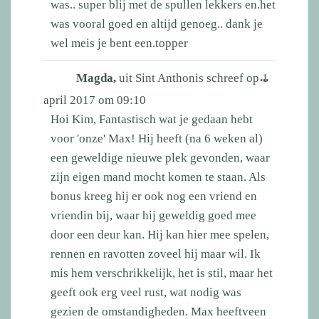
was.. super blij met de spullen lekkers en.het
was vooral goed en altijd genoeg.. dank je
wel meis je bent een.topper
Wissel
...
Magda,
uit
Sint Anthonis
schreef op
1
deze
april 2017
om
09:10
metabox.
Hoi Kim, Fantastisch wat je gedaan hebt
voor 'onze' Max! Hij heeft (na 6 weken al)
een geweldige nieuwe plek gevonden, waar
zijn eigen mand mocht komen te staan. Als
bonus kreeg hij er ook nog een vriend en
vriendin bij, waar hij geweldig goed mee
door een deur kan. Hij kan hier mee spelen,
rennen en ravotten zoveel hij maar wil. Ik
mis hem verschrikkelijk, het is stil, maar het
geeft ook erg veel rust, wat nodig was
gezien de omstandigheden. Max heeftveen