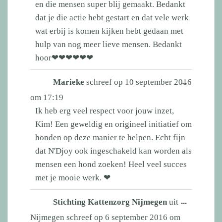
en die mensen super blij gemaakt. Bedankt
dat je die actie hebt gestart en dat vele werk
wat erbij is komen kijken hebt gedaan met
hulp van nog meer lieve mensen. Bedankt
hoor❤❤❤❤❤❤
Wissel
...
Marieke
schreef op
10 september 2016
deze
om
17:19
metabox.
Ik heb erg veel respect voor jouw inzet,
Kim! Een geweldig en origineel initiatief om
honden op deze manier te helpen. Echt fijn
dat N'Djoy ook ingeschakeld kan worden als
mensen een hond zoeken! Heel veel succes
met je mooie werk. ❤
Wissel
...
Stichting Kattenzorg Nijmegen
uit
deze
Nijmegen
schreef op
6 september 2016
om