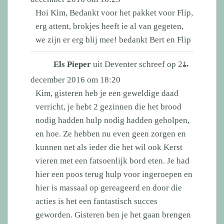
metabox.
Hoi Kim, Bedankt voor het pakket voor Flip,
erg attent, brokjes heeft ie al van gegeten,
we zijn er erg blij mee! bedankt Bert en Flip
Wissel
...
Els Pieper
uit
Deventer
schreef op
21
deze
december 2016
om
18:20
metabox.
Kim, gisteren heb je een geweldige daad
verricht, je hebt 2 gezinnen die het brood
nodig hadden hulp nodig hadden geholpen,
en hoe. Ze hebben nu even geen zorgen en
kunnen net als ieder die het wil ook Kerst
vieren met een fatsoenlijk bord eten. Je had
hier een poos terug hulp voor ingeroepen en
hier is massaal op gereageerd en door die
acties is het een
fantastisch succes
geworden. Gisteren ben je het gaan brengen