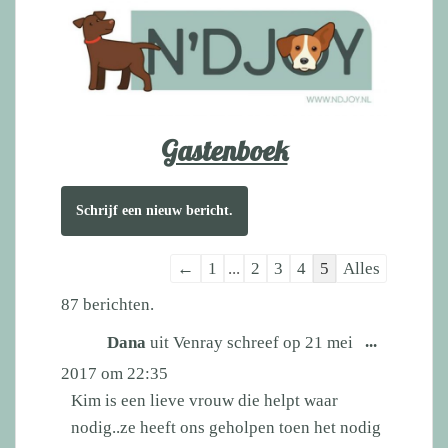
Gastenboek
Navigatie
←
1
...
2
3
4
5
Alles
door
87 berichten.
de
Wissel
...
Dana
uit
Venray
schreef op
21 mei
gastenboek-
deze
2017
om
22:35
lijst
metabox.
Kim is een lieve vrouw die helpt waar
nodig..ze heeft ons geholpen toen het nodig