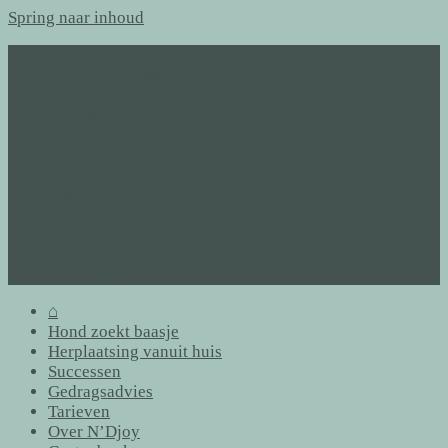
Spring naar inhoud
⌂
Hond zoekt baasje
Herplaatsing vanuit huis
Successen
Gedragsadvies
Tarieven
Over N’Djoy
Gastenboek
Links
Archief
Contact
Formulieren
⌂
Hond zoekt baasje
Herplaatsing vanuit huis
Successen
Gedragsadvies
Tarieven
Over N’Djoy