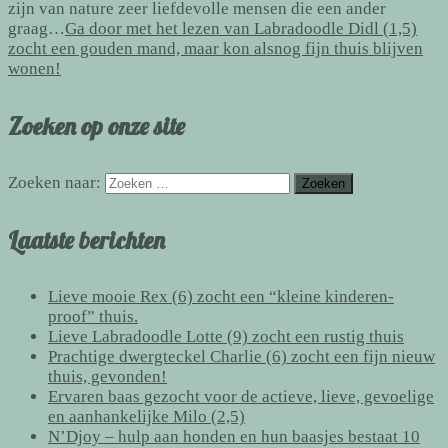
zijn van nature zeer liefdevolle mensen die een ander
graag…
Ga door met het lezen van
Labradoodle Didl (1,5)
zocht een gouden mand, maar kon alsnog fijn thuis blijven
wonen!
Zoeken op onze site
Zoeken naar:
Laatste berichten
Lieve mooie Rex (6) zocht een “kleine kinderen-
proof” thuis.
Lieve Labradoodle Lotte (9) zocht een rustig thuis
Prachtige dwergteckel Charlie (6) zocht een fijn nieuw
thuis, gevonden!
Ervaren baas gezocht voor de actieve, lieve, gevoelige
en aanhankelijke Milo (2,5)
N’Djoy – hulp aan honden en hun baasjes bestaat 10