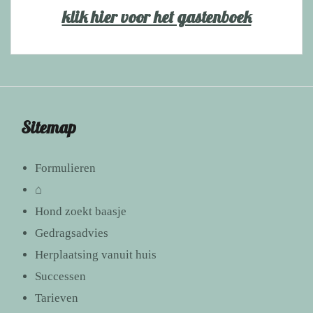
klik hier voor het gastenboek
Sitemap
Formulieren
⌂
Hond zoekt baasje
Gedragsadvies
Herplaatsing vanuit huis
Successen
Tarieven