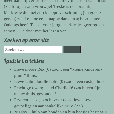
meer dan blij verrast met een liefdevol bericht van Tieske
(zie foto) en zijn vrouwtje! Tieske is een prachtig
Markiesje die met zijn knappe verschijning (en goede
genen) zo af en toe een knappe dame mag bevruchten.
Onlangs heeft Tieske voor jonge markiesjes gezorgd en
Markiesje
samen…
Ga door met het lezen van
Tieske
Zoeken op onze site
helpt
Zoeken
de
naar:
honden
Laatste berichten
van
N’Djoy
Lieve mooie Rex (6) zocht een “kleine kinderen-
proof” thuis.
Lieve Labradoodle Lotte (9) zocht een rustig thuis
Prachtige dwergteckel Charlie (6) zocht een fijn
nieuw thuis, gevonden!
Ervaren baas gezocht voor de actieve, lieve,
gevoelige en aanhankelijke Milo (2,5)
N’Djoy – hulp aan honden en hun baasjes bestaat 10