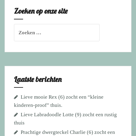
goed
Zoeken op onze site
en
dat
geeft
Zoeken
een
naar:
heerlijk
gevoel.
Laatste berichten
Lieve mooie Rex (6) zocht een “kleine
kinderen-proof” thuis.
Lieve Labradoodle Lotte (9) zocht een rustig
thuis
Prachtige dwergteckel Charlie (6) zocht een