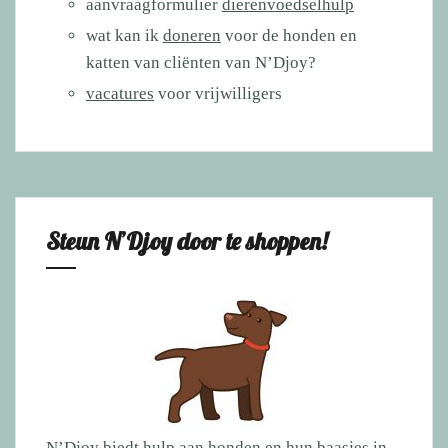
aanvraagformulier
dierenvoedselhulp
wat kan ik
doneren
voor de honden en
katten van cliënten van N’Djoy?
vacatures
voor vrijwilligers
Steun N’Djoy door te shoppen!
N’Djoy biedt hulp aan honden en hun baasjes in