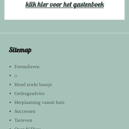
klik hier voor het gastenboek
Sitemap
Formulieren
⌂
Hond zoekt baasje
Gedragsadvies
Herplaatsing vanuit huis
Successen
Tarieven