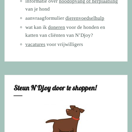
informatie over
noodopvang of herplaatsing
van je hond
aanvraagformulier
dierenvoedselhulp
wat kan ik
doneren
voor de honden en
katten van cliënten van N’Djoy?
vacatures
voor vrijwilligers
Steun N’Djoy door te shoppen!