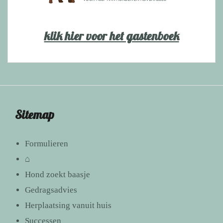
klik hier voor het gastenboek
Sitemap
Formulieren
⌂
Hond zoekt baasje
Gedragsadvies
Herplaatsing vanuit huis
Successen