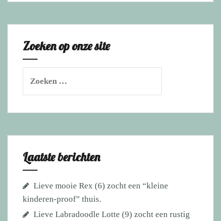
april
a.s.
jaarlijks
Zoeken op onze site
zwemfestijn
N’Djoy
i.s.m.
Zoeken
hondenzwemvijver
naar:
Ut
Poeleke!
Laatste berichten
Lieve mooie Rex (6) zocht een “kleine
kinderen-proof” thuis.
Lieve Labradoodle Lotte (9) zocht een rustig