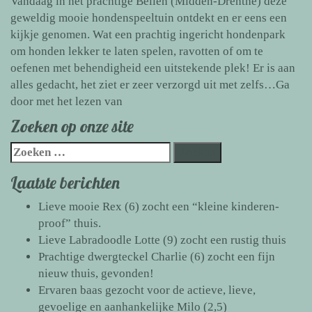
Vandaag in het prachtige Beilen (Midden-Drenthe) deze
geweldig mooie hondenspeeltuin ontdekt en er eens een
kijkje genomen. Wat een prachtig ingericht hondenpark
om honden lekker te laten spelen, ravotten of om te
oefenen met behendigheid een uitstekende plek! Er is aan
alles gedacht, het ziet er zeer verzorgd uit met zelfs…
Ga
Aanrader:
door met het lezen van
hondenspeeltuin
Zoeken op onze site
Beilen,
Zoeken
Midden-
naar:
Drenthe
Laatste berichten
Lieve mooie Rex (6) zocht een “kleine kinderen-
proof” thuis.
Lieve Labradoodle Lotte (9) zocht een rustig thuis
Prachtige dwergteckel Charlie (6) zocht een fijn
nieuw thuis, gevonden!
Ervaren baas gezocht voor de actieve, lieve,
gevoelige en aanhankelijke Milo (2,5)