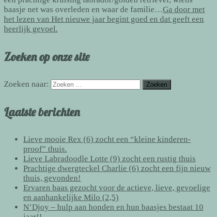
baasje net was overleden en waar de familie…
Ga door met
het lezen van
Het nieuwe jaar begint goed en dat geeft een
heerlijk gevoel.
Zoeken op onze site
Zoeken naar:
Laatste berichten
Lieve mooie Rex (6) zocht een “kleine kinderen-
proof” thuis.
Lieve Labradoodle Lotte (9) zocht een rustig thuis
Prachtige dwergteckel Charlie (6) zocht een fijn nieuw
thuis, gevonden!
Ervaren baas gezocht voor de actieve, lieve, gevoelige
en aanhankelijke Milo (2,5)
N’Djoy – hulp aan honden en hun baasjes bestaat 10
jaar!!