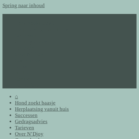
Spring naar inhoud
⌂
Hond zoekt baasje
Herplaatsing vanuit huis
Successen
Gedragsadvies
Tarieven
Over N’Djoy
Gastenboek
Links
Archief
Contact
Formulieren
⌂
Hond zoekt baasje
Herplaatsing vanuit huis
Successen
Gedragsadvies
Tarieven
Over N’Djoy