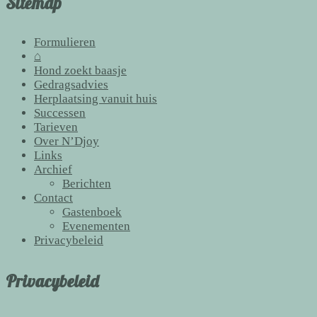
Sitemap
Formulieren
⌂
Hond zoekt baasje
Gedragsadvies
Herplaatsing vanuit huis
Successen
Tarieven
Over N’Djoy
Links
Archief
Berichten
Contact
Gastenboek
Evenementen
Privacybeleid
Privacybeleid