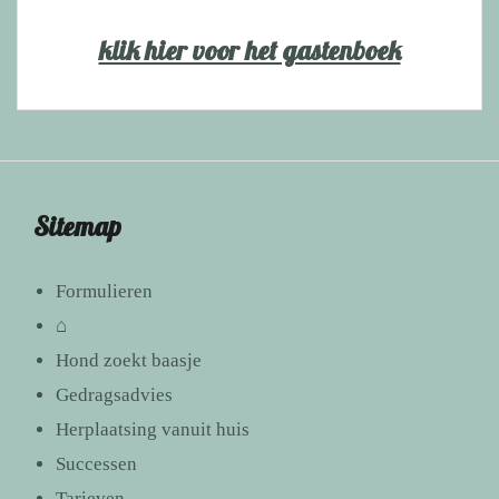
klik hier voor het gastenboek
Sitemap
Formulieren
⌂
Hond zoekt baasje
Gedragsadvies
Herplaatsing vanuit huis
Successen
Tarieven