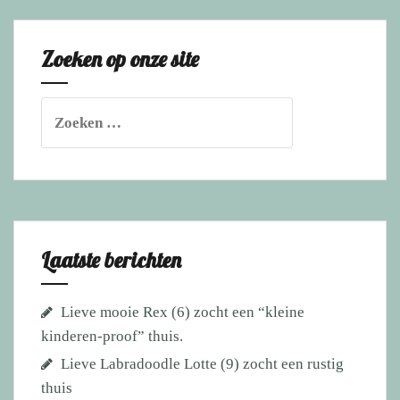
zocht
een
Zoeken op onze site
stabiele
baas
met
Zoeken
zachte
naar:
hand,
rust
zacht
lieve
jongen.
Laatste berichten
Lieve mooie Rex (6) zocht een “kleine
kinderen-proof” thuis.
Lieve Labradoodle Lotte (9) zocht een rustig
thuis