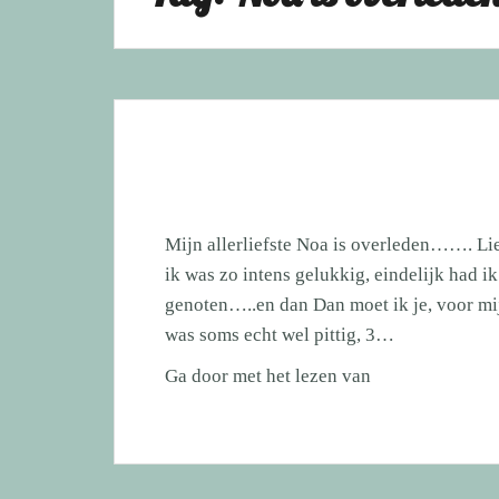
Mijn allerliefste Noa is overleden……. Lie
ik was zo intens gelukkig, eindelijk had i
genoten…..en dan Dan moet ik je, voor mij
was soms echt wel pittig, 3…
Mijn
Ga door met het lezen van
allerliefste
Noa
is
overleden…….