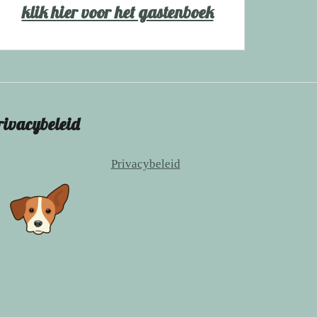
klik hier voor het gastenboek
rivacybeleid
Privacybeleid