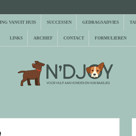
⌂
Hond
Herplaatsing
Successen
Gedragsadvies
Tarieven
Over
Gastenboek
Links
Archief
Contact
Formulieren
zoekt
vanuit
N’Djoy
baasje
huis
NG VANUIT HUIS
SUCCESSEN
GEDRAGSADVIES
TA
LINKS
ARCHIEF
CONTACT
FORMULIEREN
n