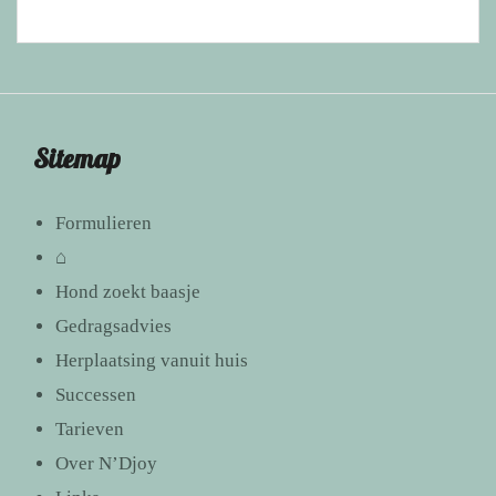
Sitemap
Formulieren
⌂
Hond zoekt baasje
Gedragsadvies
Herplaatsing vanuit huis
Successen
Tarieven
Over N’Djoy