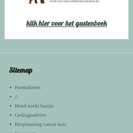
klik hier voor het gastenboek
Sitemap
Formulieren
⌂
Hond zoekt baasje
Gedragsadvies
Herplaatsing vanuit huis