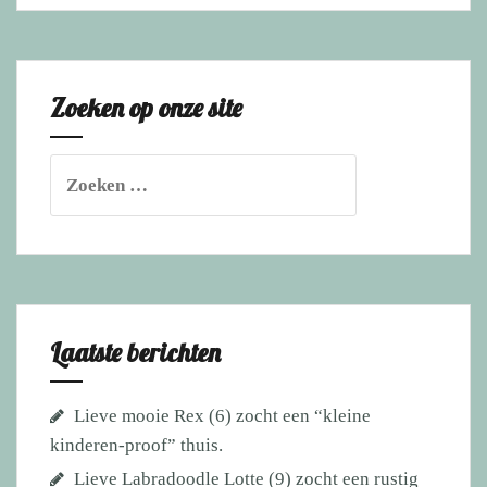
(net
3)
zoekt
Zoeken op onze site
een
actieve
baas
Zoeken
die
naar:
hem
structuur,
rust
en
positieve
Laatste berichten
discipline
kan
Lieve mooie Rex (6) zocht een “kleine
geven.
kinderen-proof” thuis.
Lieve Labradoodle Lotte (9) zocht een rustig