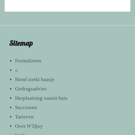
Sitemap
Formulieren
⌂
Hond zoekt baasje
Gedragsadvies
Herplaatsing vanuit huis
Successen
Tarieven
Over N’Djoy