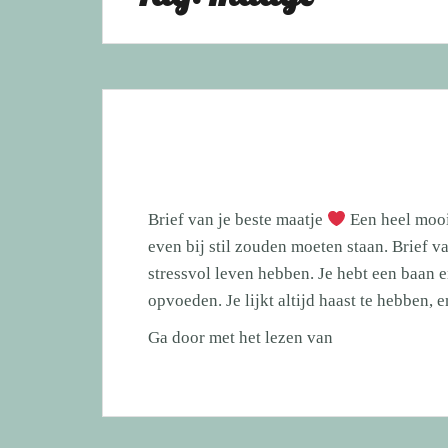
Brief van je beste maatje
Een heel mooi
even bij stil zouden moeten staan. Brief v
stressvol leven hebben. Je hebt een baan 
opvoeden. Je lijkt altijd haast te hebben,
Brief
Ga door met het lezen van
van
je
beste
maatje