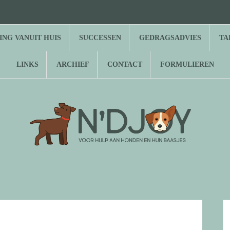
⌂
Hond
Herplaatsing
Successen
Gedragsadvies
Tarieven
Over
Gastenboek
Links
Archief
Contact
Formulieren
zoekt
vanuit
N’Djoy
baasje
huis
NG VANUIT HUIS
SUCCESSEN
GEDRAGSADVIES
TA
LINKS
ARCHIEF
CONTACT
FORMULIEREN