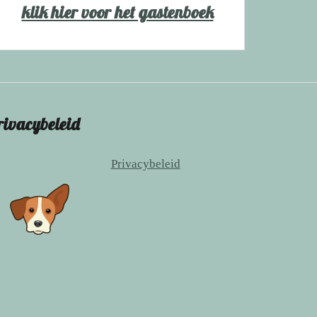
klik hier voor het gastenboek
rivacybeleid
Privacybeleid