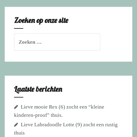
(2)
heeft
Zoeken op onze site
haar
gouden
mand
Zoeken
mét
naar:
hondenvriendje
gevonden!
Laatste berichten
Lieve mooie Rex (6) zocht een “kleine
kinderen-proof” thuis.
Lieve Labradoodle Lotte (9) zocht een rustig
thuis