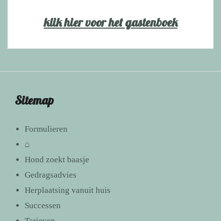
klik hier voor het gastenboek
Sitemap
Formulieren
⌂
Hond zoekt baasje
Gedragsadvies
Herplaatsing vanuit huis
Successen
Tarieven