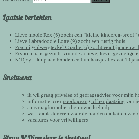
Laatste berichten
Lieve mooie Rex (6) zocht een “kleine kinderen-proof” t
Lieve Labradoodle Lotte (9) zocht een rustig thuis
Prachtige dwergteckel Charlie (6) zocht een fijn nieuw 
Ervaren baas gezocht voor de actieve, lieve, gevoelige 
N’Djoy – hulp aan honden en hun baasjes bestaat 10 jaa
Snelmenu
ik wil graag
privéles of gedragsadvies
voor mijn h
informatie over
noodopvang of herplaatsing
van j
aanvraagformulier
dierenvoedselhulp
wat kan ik
doneren
voor de honden en katten van 
vacatures
voor vrijwilligers
Steun N’Djoy door te shoppen!