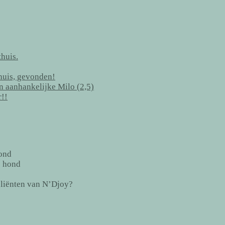
huis.
thuis, gevonden!
en aanhankelijke Milo (2,5)
r!!
ond
e hond
cliënten van N’Djoy?