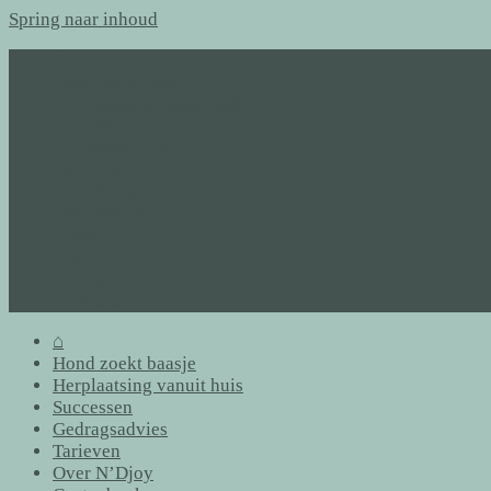
Spring naar inhoud
⌂
Hond zoekt baasje
Herplaatsing vanuit huis
Successen
Gedragsadvies
Tarieven
Over N’Djoy
Gastenboek
Links
Archief
Contact
Formulieren
⌂
Hond zoekt baasje
Herplaatsing vanuit huis
Successen
Gedragsadvies
Tarieven
Over N’Djoy