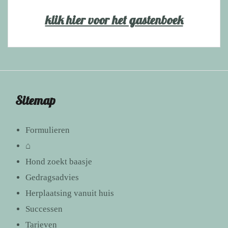
klik hier voor het gastenboek
Sitemap
Formulieren
⌂
Hond zoekt baasje
Gedragsadvies
Herplaatsing vanuit huis
Successen
Tarieven