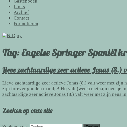
Gastenboek
Links
Archief
Contact
Formulieren
Tag:
Engelse Springer Spaniël kr
Lieve zachtaardige zeer actieve Jonas (8.) va
Lieve zachtaardige zeer actieve Jonas (8.) valt weer met zi
zijn forever gouden mandje! Hij valt (weer) met zijn neusje 
zachtaardige zeer actieve Jonas (8.) valt weer met zijn neus in
Zoeken op onze site
Zoeken naar: