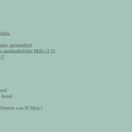
huis.
thuis, gevonden!
en aanhankelijke Milo (2,5)
r!!
ond
e hond
cliënten van N’Djoy?