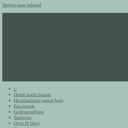
Spring naar inhoud
⌂
Hond zoekt baasje
Herplaatsing vanuit huis
Successen
Gedragsadvies
Tarieven
Over N’Djoy
Gastenboek
Links
Archief
Contact
Formulieren
⌂
Hond zoekt baasje
Herplaatsing vanuit huis
Successen
Gedragsadvies
Tarieven
Over N’Djoy