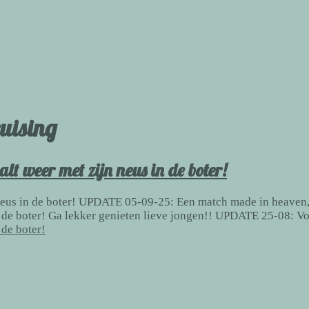
uising
lt weer met zijn neus in de boter!
jn neus in de boter! UPDATE 05-09-25: Een match made in heave
in de boter! Ga lekker genieten lieve jongen!! UPDATE 25-08: V
 de boter!