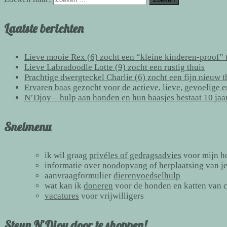
Laatste berichten
Lieve mooie Rex (6) zocht een “kleine kinderen-proof” t
Lieve Labradoodle Lotte (9) zocht een rustig thuis
Prachtige dwergteckel Charlie (6) zocht een fijn nieuw 
Ervaren baas gezocht voor de actieve, lieve, gevoelige 
N’Djoy – hulp aan honden en hun baasjes bestaat 10 jaa
Snelmenu
ik wil graag
privéles of gedragsadvies
voor mijn h
informatie over
noodopvang of herplaatsing
van j
aanvraagformulier
dierenvoedselhulp
wat kan ik
doneren
voor de honden en katten van 
vacatures
voor vrijwilligers
Steun N’Djoy door te shoppen!