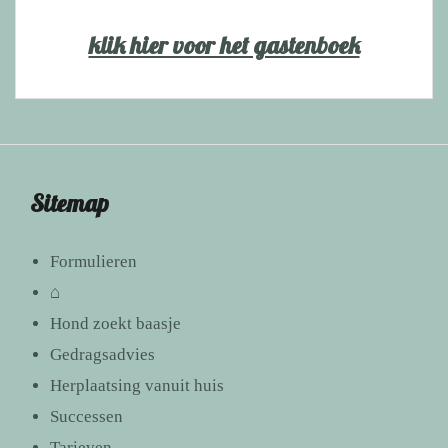
klik hier voor het gastenboek
Sitemap
Formulieren
⌂
Hond zoekt baasje
Gedragsadvies
Herplaatsing vanuit huis
Successen
Tarieven