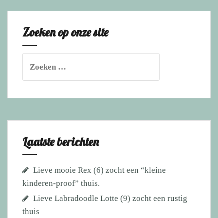
sociale
Joep
Zoeken op onze site
(8.)
zocht
een
Zoeken
“altijd
naar:
iemand
thuis”-
mandje
Laatste berichten
Lieve mooie Rex (6) zocht een “kleine
kinderen-proof” thuis.
Lieve Labradoodle Lotte (9) zocht een rustig
thuis