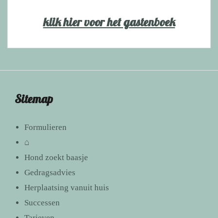
klik hier voor het gastenboek
Sitemap
Formulieren
⌂
Hond zoekt baasje
Gedragsadvies
Herplaatsing vanuit huis
Successen
Tarieven