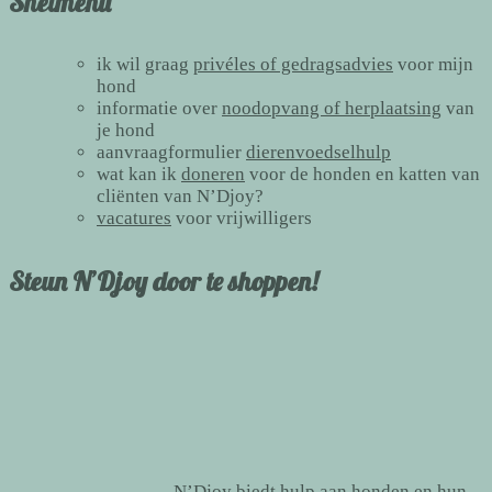
Snelmenu
ik wil graag
privéles of gedragsadvies
voor mijn
hond
informatie over
noodopvang of herplaatsing
van
je hond
aanvraagformulier
dierenvoedselhulp
wat kan ik
doneren
voor de honden en katten van
cliënten van N’Djoy?
vacatures
voor vrijwilligers
Steun N’Djoy door te shoppen!
N’Djoy biedt hulp aan honden en hun