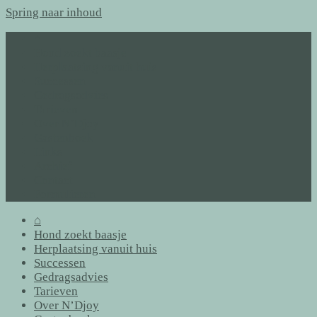
Spring naar inhoud
⌂
Hond zoekt baasje
Herplaatsing vanuit huis
Successen
Gedragsadvies
Tarieven
Over N’Djoy
Gastenboek
Links
Archief
Contact
Formulieren
⌂
Hond zoekt baasje
Herplaatsing vanuit huis
Successen
Gedragsadvies
Tarieven
Over N’Djoy