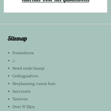
Sitemap
Formulieren
⌂
Hond zoekt baasje
Gedragsadvies
Herplaatsing vanuit huis
Successen
Tarieven
Over N’Djoy