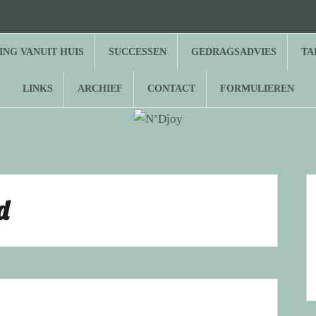
⌂
Hond
Herplaatsing
Successen
Gedragsadvies
Tarieven
Over
Gastenboek
Links
Archief
Contact
Formulieren
zoekt
vanuit
N’Djoy
baasje
huis
NG VANUIT HUIS
SUCCESSEN
GEDRAGSADVIES
TA
LINKS
ARCHIEF
CONTACT
FORMULIEREN
d