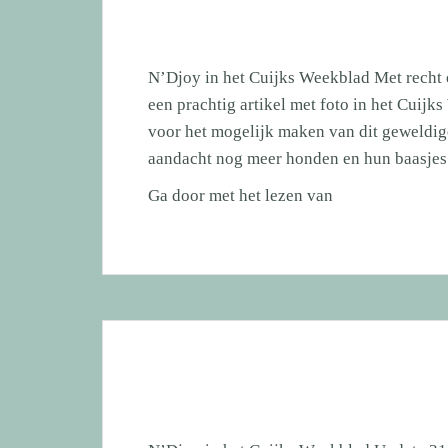
N’Djoy in het Cuijks Weekblad Met recht 
een prachtig artikel met foto in het Cuij
voor het mogelijk maken van dit geweldige
aandacht nog meer honden en hun baasjes
N’Djoy
Ga door met het lezen van
in
het
Cuijks
Weekblad