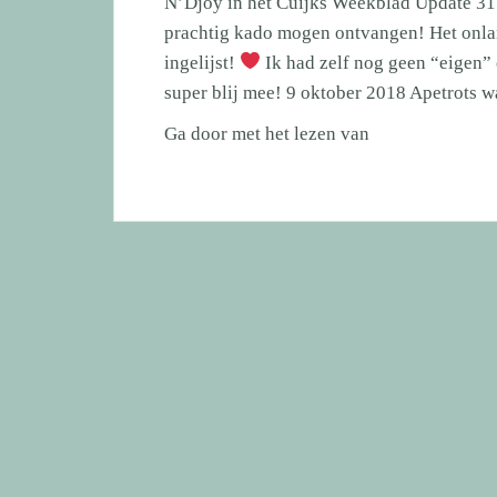
N’Djoy in het Cuijks Weekblad Update 31 
prachtig kado mogen ontvangen! Het onla
ingelijst!
Ik had zelf nog geen “eigen”
super blij mee! 9 oktober 2018 Apetrots 
N’Djoy
Ga door met het lezen van
in
het
Cuijks
Weekblad