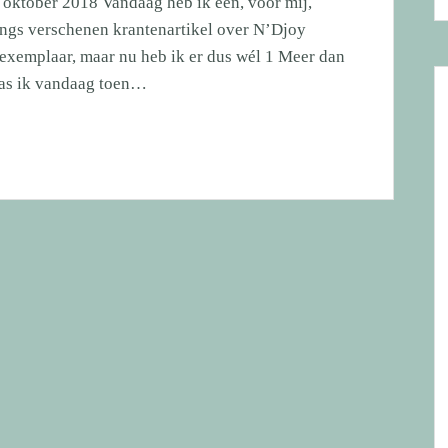
oktober 2018 Vandaag heb ik een, voor mij,
ngs verschenen krantenartikel over N’Djoy
 exemplaar, maar nu heb ik er dus wél 1 Meer dan
was ik vandaag toen…