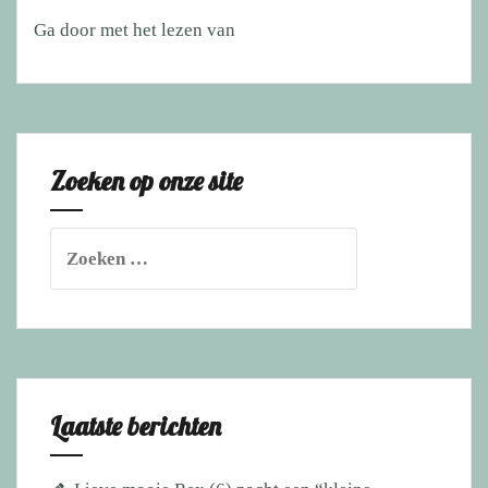
Verdrietig
Ga door met het lezen van
nieuws
over
Zowy
Zoeken op onze site
Zoeken
naar:
Laatste berichten