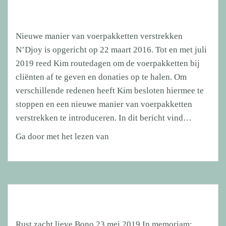
Nieuwe manier van voerpakketten verstrekken
N’Djoy is opgericht op 22 maart 2016. Tot en met juli
2019 reed Kim routedagen om de voerpakketten bij
cliënten af te geven en donaties op te halen. Om
verschillende redenen heeft Kim besloten hiermee te
stoppen en een nieuwe manier van voerpakketten
verstrekken te introduceren. In dit bericht vind…
Nieuwe
Ga door met het lezen van
manier
van
voerpakketten
verstrekken
Rust zacht lieve Bono 23 mei 2019 In memoriam: