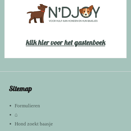
klik hier voor het gastenboek
Sitemap
Formulieren
⌂
Hond zoekt baasje