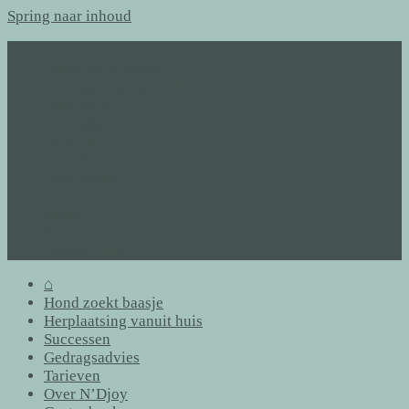
Spring naar inhoud
⌂
Hond zoekt baasje
Herplaatsing vanuit huis
Successen
Gedragsadvies
Tarieven
Over N’Djoy
Gastenboek
Links
Archief
Contact
Formulieren
⌂
Hond zoekt baasje
Herplaatsing vanuit huis
Successen
Gedragsadvies
Tarieven
Over N’Djoy