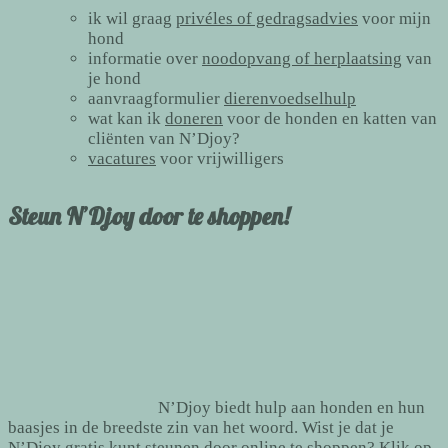
ik wil graag
privéles of gedragsadvies
voor mijn
hond
informatie over
noodopvang of herplaatsing
van
je hond
aanvraagformulier
dierenvoedselhulp
wat kan ik
doneren
voor de honden en katten van
cliënten van N’Djoy?
vacatures
voor vrijwilligers
Steun N’Djoy door te shoppen!
N’Djoy biedt hulp aan honden en hun
baasjes in de breedste zin van het woord. Wist je dat je
N’Djoy gratis kunt steunen door
online te shoppen
? Klik op