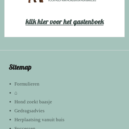
klik hier voor het gastenboek
Sitemap
Formulieren
⌂
Hond zoekt baasje
Gedragsadvies
Herplaatsing vanuit huis
Successen