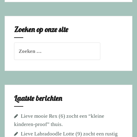
Aussie
Harvey
(1)
Zoeken op onze site
zocht
een
actieve
Zoeken
baas
naar:
met
positieve
discipline
en
vond
Laatste berichten
een
platina
Lieve mooie Rex (6) zocht een “kleine
mand!
kinderen-proof” thuis.
Lieve Labradoodle Lotte (9) zocht een rustig