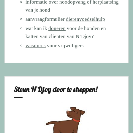
informatie over
noodopvang of herplaatsing
van je hond
aanvraagformulier
dierenvoedselhulp
wat kan ik
doneren
voor de honden en
katten van cliënten van N’Djoy?
vacatures
voor vrijwilligers
Steun N’Djoy door te shoppen!