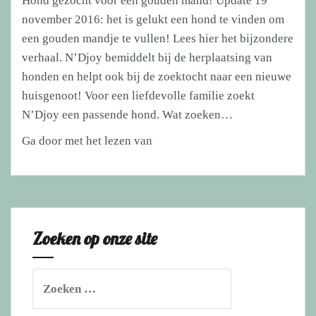
Hond gezocht voor een gouden mand! Update 19
november 2016: het is gelukt een hond te vinden om
een gouden mandje te vullen! Lees hier het bijzondere
verhaal. N’Djoy bemiddelt bij de herplaatsing van
honden en helpt ook bij de zoektocht naar een nieuwe
huisgenoot! Voor een liefdevolle familie zoekt
N’Djoy een passende hond. Wat zoeken…
Hond
Ga door met het lezen van
gezocht
voor
een
gouden
Zoeken op onze site
mand!
Zoeken
naar: