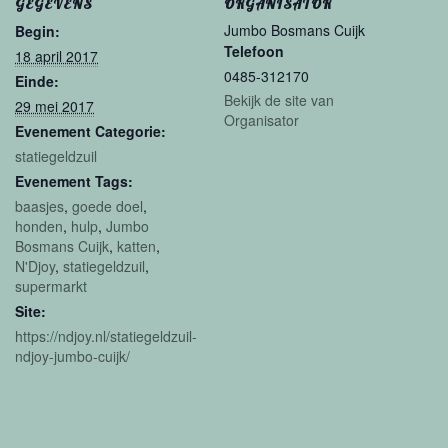
GEGEVENS
ORGANISATOR
Jumbo Bosmans Cuijk
Begin:
Telefoon
18 april 2017
0485-312170
Einde:
Bekijk de site van
29 mei 2017
Organisator
Evenement Categorie:
statiegeldzuil
Evenement Tags:
baasjes
,
goede doel
,
honden
,
hulp
,
Jumbo
Bosmans Cuijk
,
katten
,
N'Djoy
,
statiegeldzuil
,
supermarkt
Site:
https://ndjoy.nl/statiegeldzuil-
ndjoy-jumbo-cuijk/